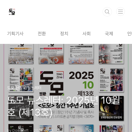
본문 바로가기
기획기사
전환
정치
사회
국제
인
도모 편집국/뉴스레터
도모 뉴스레터: 2025년 10월
호 (제13호)
by Domoleft
2025. 10. 3.