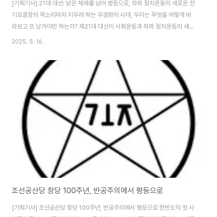
[기획기사] 21대 대선: 낡은 체제를 넘어 평등으로, 좌파 정치운동의 새로운 전
기로광장의 목소리마저 지우려 하는 우경화의 시대, 우리는 무엇을 어떻게 바
라보고 또 남겨야만 하는가? 제21대 대선이 사회운동과 좌파 정치운동의 새로
운 전기(轉機)가 되어야 함을 외치는 체제전환운동 조직위 공동집행위원장 플
2025. 5. 16.
랫폼c 홍명교 활동가의 글을 게재한다.음모론의 시대 속 민주주의의 위기12.3
비상계엄은 미증유의 정치 위기를 초래했다. 지배 엘리트들은 어떤 기준도 존
재하지 않는다는 듯 굴어 댔고, 기존의 정치 시스템은 급격하게 흔들렸다. 지난
123일은 역동적인 항쟁의 시간이기도 했지만, 우리가 알고 있던 '국가'와 '제
도'가 얼마나 허무하게 무너질 수 있는지 감지할 수 있는 시간이기도 했다. 또한
이러한 급격한 정치 ..
조선공산당 창당 100주년, 반공주의에서 평등으로
[기획기사] 조선공산당 창당 100주년, 반공주의에서 평등으로 한반도의 첫 사