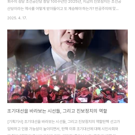
회주의 정당 조선공산당 창당 100주년인 2025년, 지금의 진보정치는 조선공
산당이라는 역사를 어떻게 받아들이고 또 계승해야 하는가? 반공주의에 맞서
는 '기억 투쟁'의 관점에서 한국의 진보정치와 사회운동이 조선공산당을 비판
2025. 4. 17.
적으로 계승해야 하는 이유를 함께 고민해 보자. 이 글이 지면에 송고되는
2025년 4월 17일 오늘로부터 정확히 100년 전인 1925년 4월 17일, 서울
의 중식당 아서원에서 조선공산당이 창당되었다. 조선공산당은 이 땅에서 노동
자·민중이 주인 되는 해방사회를 꿈꾸었던 자들의 첫 정당으로서 진보정당
100년 역사의 첫 머리에 위치해 있는 정당이다. 그러나 현재까지도 그러한 인
식은 진보정당의 활동가들에게조차 흔..
조기대선을 바라보는 시선들, 그리고 진보정치의 역할
[기획기사] 조기대선을 바라보는 시선들, 그리고 진보정치의 역할탄핵 선고가
임박하고 인용 가능성이 높아지면서, 탄핵 이후 조기대선에 대해 시민사회와