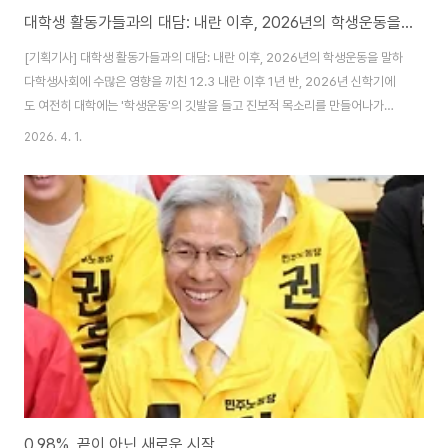
대학생 활동가들과의 대담: 내란 이후, 2026년의 학생운동을 말하다
[기획기사] 대학생 활동가들과의 대담: 내란 이후, 2026년의 학생운동을 말하
다학생사회에 수많은 영향을 끼친 12.3 내란 이후 1년 반, 2026년 신학기에
도 여전히 대학에는 '학생운동'의 깃발을 들고 진보적 목소리를 만들어나가는
사람들이 있다. 《도모》는 2026년 1학기 개강을 맞아 3월 29일 경희대, 동국
2026. 4. 1.
대, 서강대에서 누구보다 열심히 활동하는 대학생 활동가들과의 대담을 가졌
다. 활동가들이 바라보는 내란 이후 2026년의 학생운동은 지금 어디에 서 있
을까?- 먼저 도모 독자들을 위해 각자 자기소개를 부탁드립니다. 다은: 안녕하
세요. 동국대학교 맑스철학연구회, 그리고 도시산책소모임 '산책은핑계고'에서
활동하고 있는 김다은이라고 합니다. 25학번입니다. 하연: 저는 서강대학교 인
권실천모임 노고지리..
0.98%, 끝이 아닌 새로운 시작