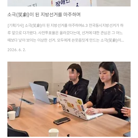
소극(笑劇)이 된 지방선거를 마주하며
[기획기사] 소극(笑劇)이 된 지방선거를 마주하며6.3 전국동시지방선거가 하
루 앞으로 다가왔다. 사전투표율은 올라갔다는데, 선거에 대한 관심은 그 어느
때보다 낮아 보이는 이상한 선거. 모두에게 쓴웃음짓게 만드는 소극(笑劇)이
되어 버린 오늘날 지방선거의 현실과 그럼에도 불구하고 멈추지 않는 독자적
2026. 6. 2.
진보 후보들의 도전을 파헤친다.높아진 투표율, 낮아진 관심도제9회 전국동시
지방선거가 본 기사가 탈고되는 6월 2일 기준 불과 하루 앞으로 다가왔다. 지
난 5월 28~29일 이틀간 치러진 사전투표의 투표율은 최종 23.51%. 역대 지
방선거 중 최고치다. 과거와 달리 최근 한국의 선거에서는 사전투표가 투표율
자체의 증가를 담보하기 어렵다는 것이 중론이 되었지만, 그럼에도 사전투표율
의 상승은 투표 참여에 대한 사..