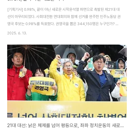
[기획기사] 0.98%, 끝이 아닌 새로운 시작윤석열 파면으로 촉발된 제21대 대
선이 마무리되었다. 사회대전환 연대회의와 함께 선거를 완주한 민주노동당 권
영국 후보는 0.98%를 득표했다. 권영국을 뽑은 344,150명은 누구인가? 선
거 결과는 무엇을 시사하며 독자적 진보정치는 지금 어디에 서 있는가? 새로운
2025. 6. 13.
정치세력화를 위해 진보정치와 사회운동은 무엇을 해야 하는가? 윤석열 전 대
통령의 비상계엄과 파면으로 인해 촉발된 제21대 대통령 선거가 지난 6월 3일
막을 내렸다. 더불어민주당 이재명 후보는 50%에 육박하는 득표율로 대통령
에 당선되었고, 국민의힘 김문수 후보는 자당 출신 대통령의 내란 국면에 치러
진 선거임에도 불구하고 41%를 득표하여 여전히 '보수 콘크리트'가 굳건함을
증명했다. 선거 초반 돌..
21대 대선: 낡은 체제를 넘어 평등으로, 좌파 정치운동의 새로운 전기로