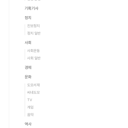
기획기사
정치
진보정치
정치 일반
사회
사회운동
사회 일반
경제
문화
도모서재
씨네도모
TV
게임
음악
역사