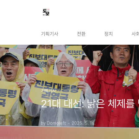
본문 바로가기
기획기사
전환
정치
사
기획기사
21대 대선: 낡은 체제
by Domoleft
2025. 5. 16.