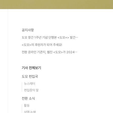
공지사항
도모 창간 1주년 기념 단행본 <도모+> 발간⋯
<도모>의 후원자가 되어 주세요!
전환 온라인 기관지, 웹진 <도모>가 2024⋯
기사 전체보기
도모 편집국
뉴스레터
편집장의 말
전환 소식
활동
성명·논평