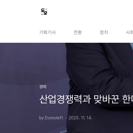
본문 바로가기
기획기사
전환
정치
사
경제
산업경쟁력과 맞바꾼 한미
by Domoleft
2025. 11. 14.