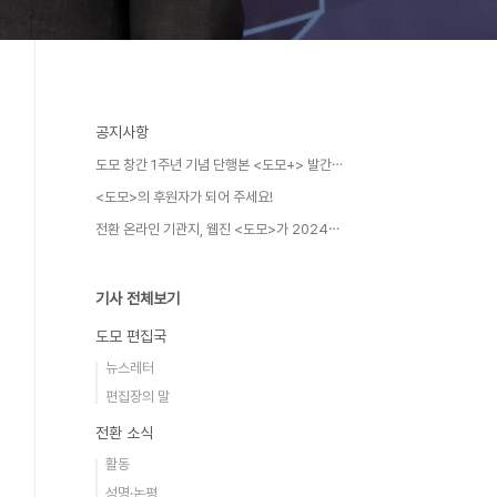
공지사항
도모 창간 1주년 기념 단행본 <도모+> 발간⋯
<도모>의 후원자가 되어 주세요!
전환 온라인 기관지, 웹진 <도모>가 2024⋯
기사 전체보기
도모 편집국
뉴스레터
편집장의 말
전환 소식
활동
성명·논평