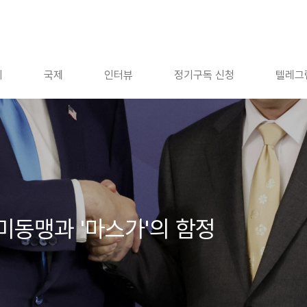
회
국제
인터뷰
정기구독 신청
텔레그
동맹과 '마스가'의 함정