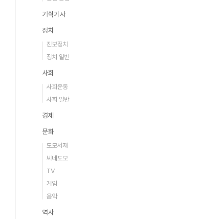
기획기사
정치
진보정치
정치 일반
사회
사회운동
사회 일반
경제
문화
도모서재
씨네도모
TV
게임
음악
역사